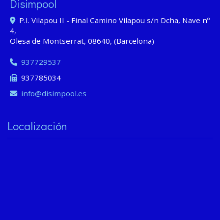
Disimpool
P.I. Vilapou II - Final Camino Vilapou s/n Dcha, Nave nº
4,
Olesa de Montserrat
,
08640
,
(Barcelona)
937729537
937785034
info
disimpool.es
Localización