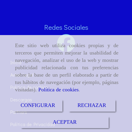
Redes Sociales
Este sitio web utiliza cookies propias y de
terceros que permiten mejorar la usabilidad de
navegación, analizar el uso de la web y mostrar
Inicio
publicidad relacionada con tus preferencias
Aviso Legal
sobre la base de un perfil elaborado a partir de
tus hábitos de navegación (por ejemplo, páginas
Política de cookies
visitadas).
Política de cookies
.
Descargas
CONFIGURAR
RECHAZAR
Partners
ACEPTAR
Política de Privacidad