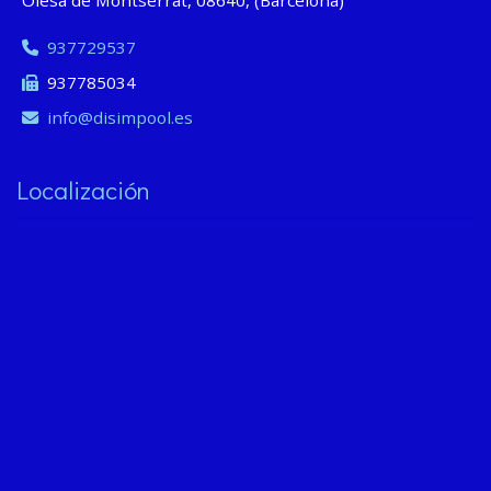
Olesa de Montserrat
,
08640
,
(Barcelona)
937729537
937785034
info
disimpool.es
Localización