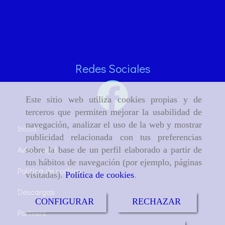
Redes Sociales
Este sitio web utiliza cookies propias y de
terceros que permiten mejorar la usabilidad de
navegación, analizar el uso de la web y mostrar
Inicio
publicidad relacionada con tus preferencias
Aviso Legal
sobre la base de un perfil elaborado a partir de
tus hábitos de navegación (por ejemplo, páginas
Política de cookies
visitadas).
Política de cookies
.
Descargas
CONFIGURAR
RECHAZAR
Partners