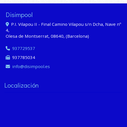
Disimpool
P.I. Vilapou II - Final Camino Vilapou s/n Dcha, Nave nº
4,
Olesa de Montserrat
,
08640
,
(Barcelona)
937729537
937785034
info
disimpool.es
Localización