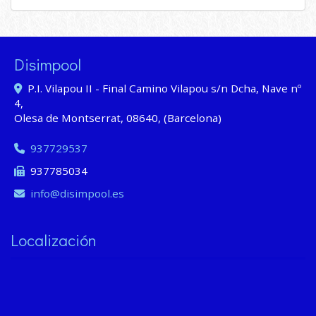
Disimpool
P.I. Vilapou II - Final Camino Vilapou s/n Dcha, Nave nº
4,
Olesa de Montserrat
,
08640
,
(Barcelona)
937729537
937785034
info
disimpool.es
Localización